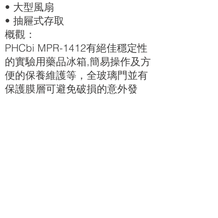
• 大型風扇
• 抽屜式存取
概觀：
PHCbi MPR-1412有絕佳穩定性
的實驗用藥品冰箱,簡易操作及方
便的保養維護等，全玻璃門並有
保護膜層可避免破損的意外發
生，適用於臨床研究，藥品保存
及工業研究，另可調整的層架及
可用空間提供了更方便的儲存方
案。
優點：
• 穩定的溫度
• 寬廣的溫度設定範圍
• 快速有力的冷藏
• 易整理的內部層架