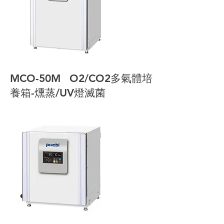
MCO-50M O2/CO2多氣體培
養箱-燻蒸/UV燈滅菌