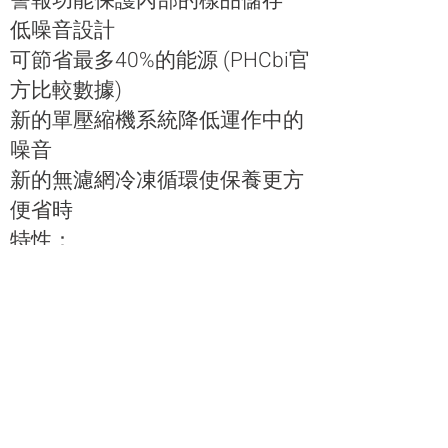
警報功能保護內部的樣品儲存
低噪音設計
可節省最多40%的能源 (PHCbi官
方比較數據)
新的單壓縮機系統降低運作中的
噪音
新的無濾網冷凍循環使保養更方
便省時
特性：
微電腦控制LED顯示
斷電警報顯示及燈號
高溫異常之聲音及燈號警報
低溫異常之聲音及燈號警報
再次提醒警報
PHCbi專利隔絕層技術