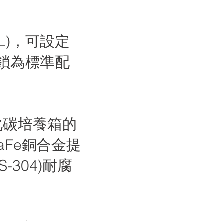
EL)，可設定
電子鎖為標準配
氧化碳培養箱的
aFe銅合金提
-304)耐腐