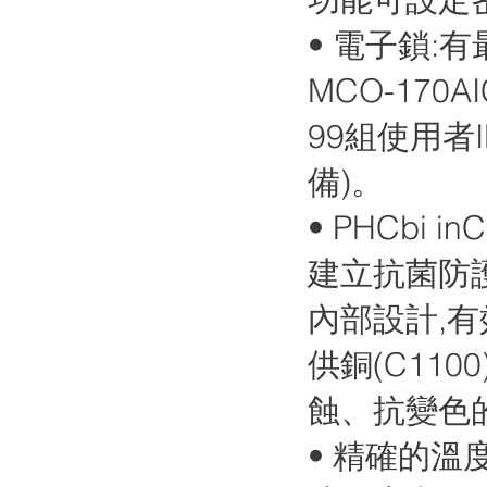
• 電子鎖:
MCO-170
99組使用者I
備)。
• PHCbi 
建立抗菌防護
內部設計,有
供銅(C110
蝕、抗變色
• 精確的溫