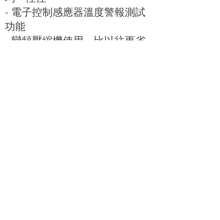
- 電子控制感應器溫度警報測試
功能
- 變頻壓縮機使用，比以往更省
電及靜音
- 採用碳氫冷媒，具Energy Star
節能標章
台北市松山區南京東
通訊地址:
路四段186號4樓之6
電話:
886-02-2726-1338
Email:
service@whited.com.tw
© 淮德實業 版權所有 All Rights Reserved.