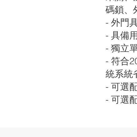
碼鎖、
- 外
- 具
- 獨
- 符合
統系統
- 可
- 可選配