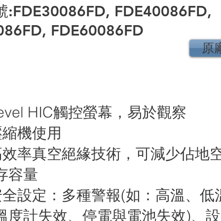
FDE30086FD, FDE40086FD,
086FD, FDE60086FD
原
-Level HIC觸控螢幕，易於觀察
壓縮機使用
有高效率真空絕緣技術，可減少佔地
存容量
重安全設定：多種警報(如：高溫、低
溫度計失效、停電與電池失效)、