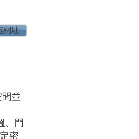
廠網址
空間並
溫、門
設定密