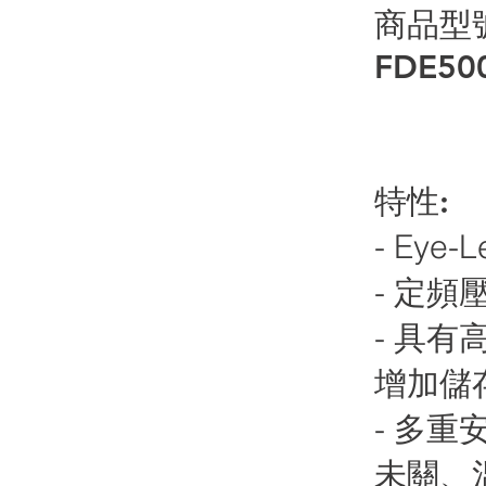
商品型號:
FDE50
特性:
- Eye
- 定頻
- 具
增加儲
- 多
未關、