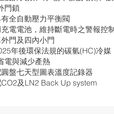
外門鎖
門具有全自動壓力平衡閥
備用充電電池，維持斷電時之警報控
立單外門及四內小門
2025年後環保法規的碳氫(HC)冷
省電與減少產熱
選配圓盤七天型圖表溫度記錄器
CO2及LN2 Back Up system