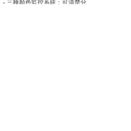
- 三種顏色監控系統：可清楚分
辨冷凍櫃狀態，易於使用者管理
及判別警報
- 通過SNAP標準，採用碳氫環
保冷媒
- 通過Energy Star 環保認證，
減少環境熱排放及降低HVAC消
耗
- 具三層高強度不銹鋼隔層架
- 可選配CO2、LN2備援系統
台北市松山區南京東
通訊地址:
路四段186號4樓之6
電話:
886-02-2726-1338
Email:
service@whited.com.tw