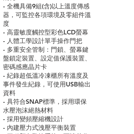
- 全機具備9組(含)以上溫度傳感
器，可監控各項環境及零組件溫
度
- 高靈敏度觸控型彩色LCD螢幕
- 人體工學設計單手操作門把
- 多重安全管制：門鎖、螢幕鍵
盤鎖定裝置、設定值保護裝置、
密碼感應晶片卡
- 紀錄超低溫冷凍櫃所有溫度及
事件發生紀錄，可使用USB輸出
資料
- 具符合SNAP標準，採用環保
水壓泡沫絕熱材料
- 採用變頻壓縮機設計
- 內建壓力式洩壓平衡裝置