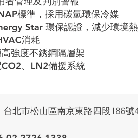
用者管理及判別警報
SNAP標準，採用碳氫環保冷媒
Energy Star 環保認證，減少環境
HVAC消耗
三層高強度不銹鋼隔層架
配CO2、LN2備援系統
:
台北市松山區南京東路四段186號