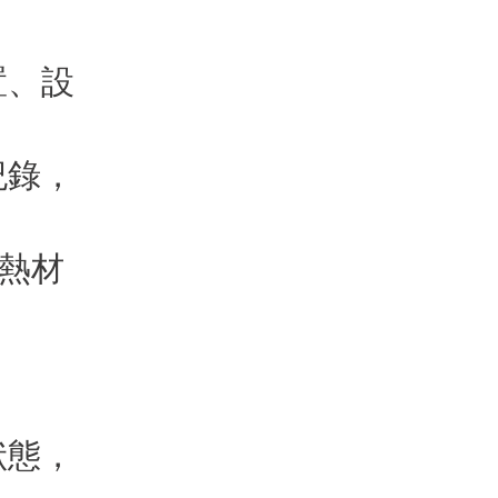
置、設
紀錄，
絕熱材
狀態，