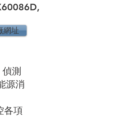
60086D,
廠網址
，偵測
能源消
控各項