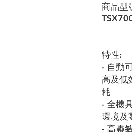
商品型號:
TSX70
特性:
- 自動
高及低
耗
- 全
環境及
- 高靈