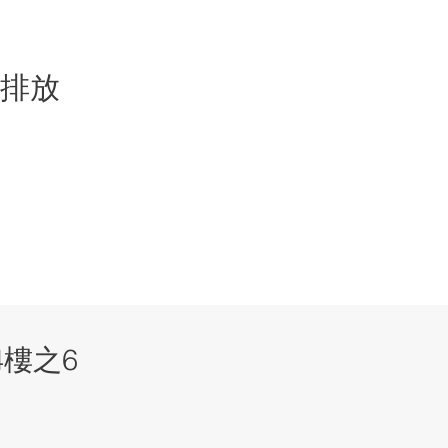
熱排放
4樓之6