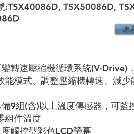
TSX40086D, TSX50086D, TSX
086D
原
可變轉速壓縮機循環系統(V-Drive)
效能模式、調整壓縮機轉速、減少
機具備9組(含)以上溫度傳感器，可監
零組件溫度
敏度觸控型彩色LCD螢幕