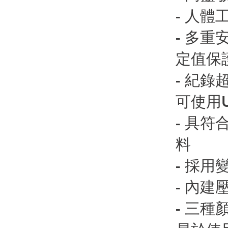
- 人
- 多
定值保
- 紀
可使用
- 具
料
- 採
- 內
- 三