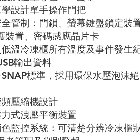
體工學設計單手操作門把
重安全管制：門鎖、螢幕鍵盤鎖定裝
護裝置、密碼感應晶片卡
錄超低溫冷凍櫃所有溫度及事件發生
USB輸出資料
符合SNAP標準，採用環保水壓泡沫
用變頻壓縮機設計
建壓力式洩壓平衡裝置
種顏色監控系統：可清楚分辨冷凍櫃