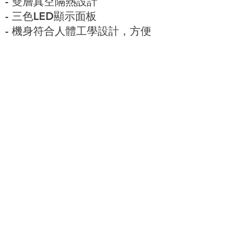
- 雙層真空隔熱設計
- 三色LED顯示面板
- 機身符合人體工學設計，方便
使用者取放樣本
- 可選配液位/溫度遠端電話警報
器
台北市松山區南京東
通訊地址:
路四段186號4樓之6
電話:
886-02-2726-1338
Email:
service@whited.com.tw
© 淮德實業 版權所有 All Rights Reserved.