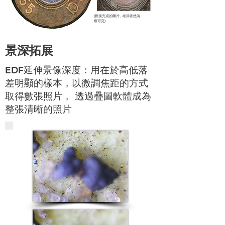
(拼接完成的圖片 , 細節依然清
晰可見)
景深拓展
EDF延伸景像深度：用在於高低落
差明顯的樣本，以微調焦距的方式
取得數張照片， 透過疊圖軟體成為
整張清晰的照片