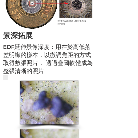
(拼接完成的圖片 , 細節依然清
晰可見)
景深拓展
EDF延伸景像深度：用在於高低落
差明顯的樣本，以微調焦距的方式
取得數張照片， 透過疊圖軟體成為
整張清晰的照片