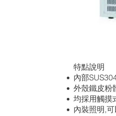
特點說明
內部SUS30
外殼鐵皮粉
均採用觸摸式
內裝照明,