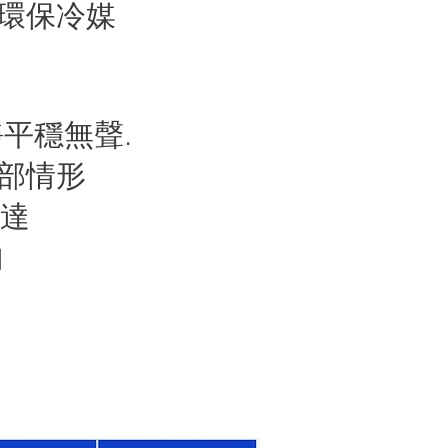
環保冷媒
平穩無聲.
部情形
馬達
勻