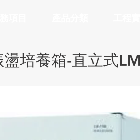
務項目
產品分類
工程
盪培養箱-直立式LM-8