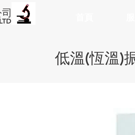
公司
首頁
服
LTD
低溫(恆溫)振