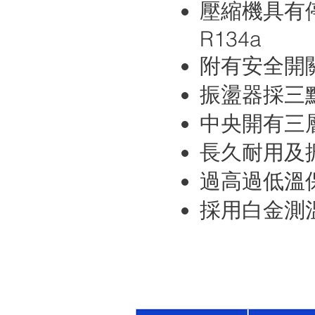
壓縮機具有
R134a
附有安全開
振盪器採三
中央開有三
長久耐用及
過高過低溫
採用白金測溫體