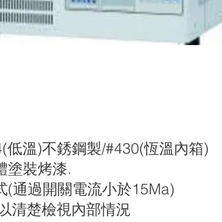
4(低溫)不銹鋼製/#430(恆溫內箱)
體塗裝烤漆.
(通過開關電流小於15Ma)
可以清楚檢視內部情況