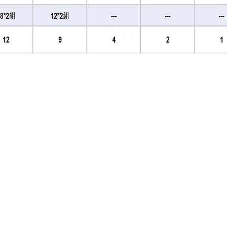
WHITED
UC-HD