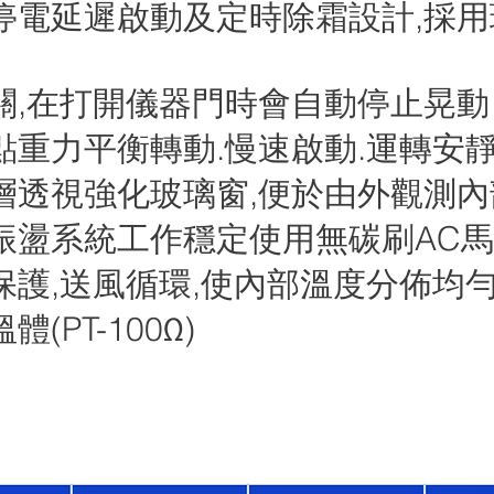
停電延遲啟動及定時除霜設計,採用
關,在打開儀器門時會自動停止晃動
點重力平衡轉動.慢速啟動.運轉安靜
層透視強化玻璃窗,便於由外觀測內
振盪系統工作穩定使用無碳刷AC
保護,送風循環,使內部溫度分佈均
(PT-100Ω)