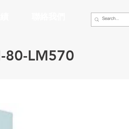
實績
聯絡我們
0-LM570